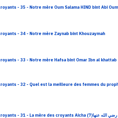
 croyants - 35 - Notre mère Oum Salama HIND bint Abi Ou
 croyants - 34 - Notre mère Zaynab bint Khouzaymah
croyants - 33 - Notre mère Hafsa bint Omar Ibn al khattab
 - 32 - Quel est la meilleure des femmes du prophète Mohamed  عليه وسلم
Rappel - Epître sur les mères des croyants - 31 - La mère des croyants Aicha رضي الله عنها(7)