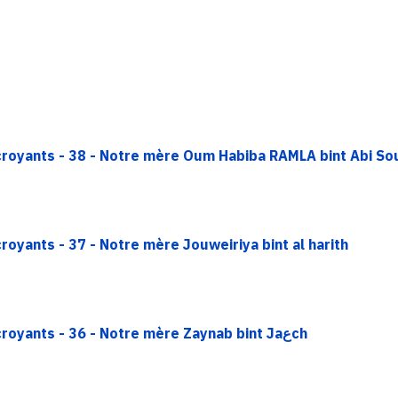
 croyants - 38 - Notre mère Oum Habiba RAMLA bint Abi So
royants - 37 - Notre mère Jouweiriya bint al harith
Rappel - Epître sur les mères des croyants - 36 - Notre mère Zaynab bint Jaعch