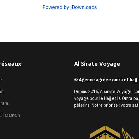
Powered by jDownloads
réseaux
Al Sirate Voyage
e
© Agence agréée omra et hajj
am
Depuis 2015, Alsirate Voyage, c
voyage pour le Hajj et la Omra pa
gram
pèlerins. Notre priorité : votre 
 Haramain