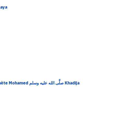
maya
صلَّى الله Khadija