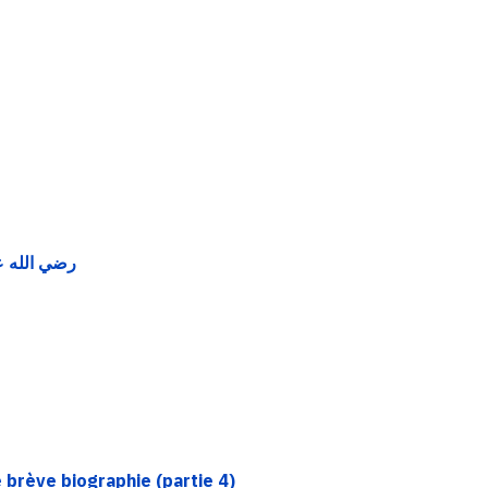
mères des croyants - 24 - Quelques mérites de Sawda bint zamعa رضي الله عنها
brève biographie (partie 4)