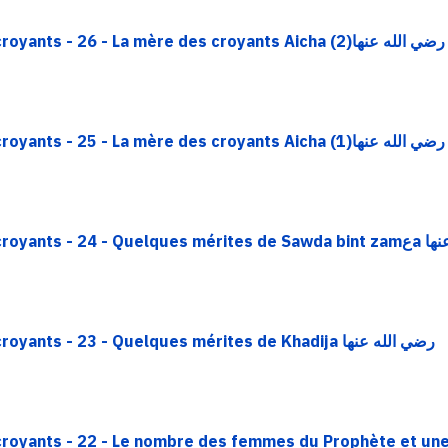
Rappel - Epître sur les mères des croyants - 26 - La mère des croyants Aicha رضي الله عنها(2)
Rappel - Epître sur les mères des croyants - 25 - La mère des croyants Aicha رضي الله عنها(1)
Rappel - Epître sur les 
Rappel - Epître sur les mères des croyants - 23 - Quelques mérites de Khadija رضي الله عنها
croyants - 22 - Le nombre des femmes du Prophète et une 