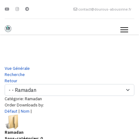
contact@dourous-abousirine.fr
Vue Générale
Recherche
Retour
Catégorie: Ramadan
Order Downloads by:
Défaut
|
Nom
|
Ramadan
Sous-catégories: 0