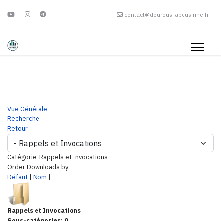
contact@dourous-abousirine.fr
Vue Générale
Recherche
Retour
Catégorie: Rappels et Invocations
Order Downloads by:
Défaut
|
Nom
|
Rappels et Invocations
Sous-catégories: 0