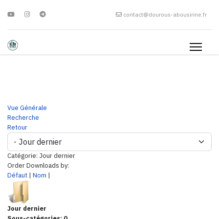
contact@dourous-abousirine.fr
Vue Générale
Recherche
Retour
Catégorie: Jour dernier
Order Downloads by:
Défaut
|
Nom
|
Jour dernier
Sous-catégories: 0